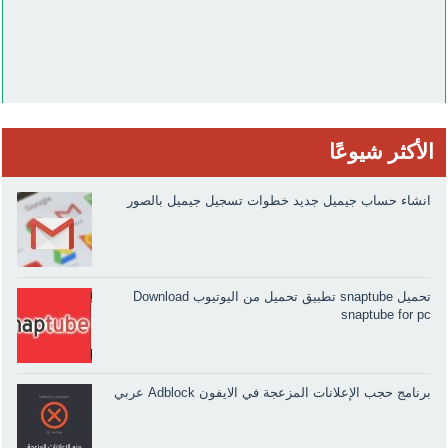
الأكثر شيوعًا
انشاء حساب جيميل جديد خطوات تسجيل جيميل بالصور
تحميل snaptube تطبيق تحميل من اليوتيوب Download
snaptube for pc
برنامج حجب الإعلانات المزعجة في الايفون Adblock عربي