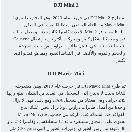
DJI Mini 2
تم طرح DJI Mini 2 في خريف عام 2020، وهو التحديث القوي لـ
Mavic Mini من العام الماضي. متطابقًا تقريبًا في الشكل
والوظيفة، يوفر Mini 2 الأحدث كاميرا 4K محدثة، ومعدل بيانات
فيديو محسّنًا بشكل كبير، ومحركات أكثر قوة، واتصال Ocusync.
نتيجة التحديثات هي أفضل طائرات دراوين من حيث السرعة
والحجم والقوة، والأفضل في التقاط الصور ومقاطع فيديو أفضل
بكثير.
DJI Mavic Mini
تم طرح DJI Mavic Mini في خريف عام 2019، وهي مضغوطة
للغاية بحيث لا تحتاج إلى التسجيل في العديد من البلدان. يبلغ وزنها
249 جرامًا، وهي معفاة من تسجيل FAA، ومع ذلك، فهي لا تزال
واحدة من أفضل طائرات دراوين ، ولا يزال يتعين عليك اتباع
القواعد في السماء. على الرغم من حجمها، فإن Mavic Mini
تحتوي على 3 محاور مستقرة بدقة 12 ميجابكسل، وكاميرا 2.7K، و
30 دقيقة من زمن الطيران، وميزات الطيران التي تدعم GPS مثل