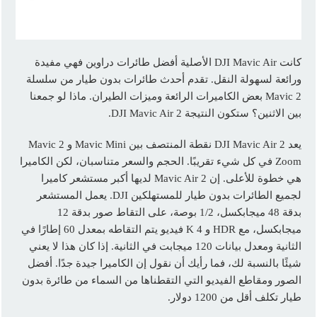
كانت DJI Mavic Air الأصلية أفضل طائرات دراوين فهي مفيدة
ورائعة لسهولة النقل. تقدم أحدث طائرات بدون طيار من سلسلة
Mavic 2 بعض الكاميرات الرائعة وميزات الطيران. ماذا لو جمعنا
بين الاثنين؟ ستكون النتيجة DJI Mavic Air 2.
يعد DJI Mavic Air 2 نقطة المنتصف بين Mavic Mini و Mavic 2
Zoom في كل شيء تقريبًا. الحجم والسعر متناسبان، لكن الكاميرا
هي خطوة للأعلى. إن Mavic Air 2 لديها أكبر مستشعر كاميرا
لجميع الطائرات بدون طيار للمستهلكين DJI. يعمل المستشعر
بدقة 48 ميجابكسل، 1/2 بوصة، على التقاط صور بدقة 12
ميجابكسل، مع HDR و 4 K فيديو يتم التقاطه بمعدل 60 إطارًا في
الثانية ومعدل بيانات 120 ميجابت في الثانية. إذا كان هذا لا يعني
شيئًا بالنسبة لك، فما رأيك أن نقول إن الكاميرا جيدة جدًا. أفضل
الصور ومقاطع الفيديو التي التقطناها من السماء من طائرة بدون
طيار تكلف أقل من 1200 دولار.