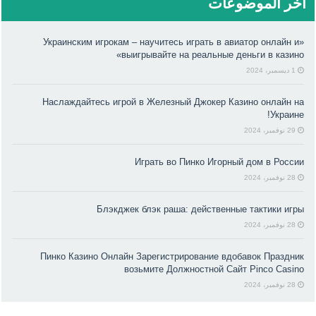
آخر الموضوعات
«Украинским игрокам – научитесь играть в авиатор онлайн и
выигрывайте на реальные деньги в казино»
1 ديسمبر، 2024
Наслаждайтесь игрой в Железный Джокер Казино онлайн на
Украине!
29 نوفمبر، 2024
Играть во Пинко Игорный дом в России
28 نوفمبر، 2024
Блэкджек блэк раша: действенные тактики игры
28 نوفمبر، 2024
Пинко Казино Онлайн Зарегистрирование вдобавок Праздник
возьмите Должностной Сайт Pinco Casino
28 نوفمبر، 2024