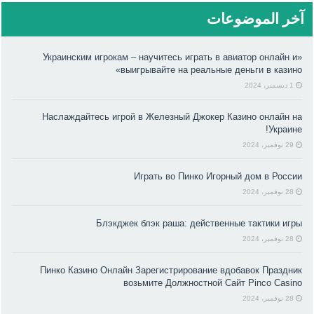
آخر الموضوعات
«Украинским игрокам – научитесь играть в авиатор онлайн и
выигрывайте на реальные деньги в казино»
1 ديسمبر، 2024
Наслаждайтесь игрой в Железный Джокер Казино онлайн на
Украине!
29 نوفمبر، 2024
Играть во Пинко Игорный дом в России
28 نوفمبر، 2024
Блэкджек блэк раша: действенные тактики игры
28 نوفمبر، 2024
Пинко Казино Онлайн Зарегистрирование вдобавок Праздник
возьмите Должностной Сайт Pinco Casino
28 نوفمبر، 2024