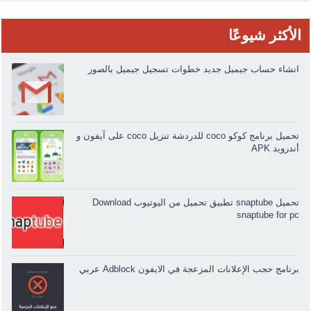
الأكثر شيوعًا
انشاء حساب جيميل جديد خطوات تسجيل جيميل بالصور
تحميل برنامج كوكو coco للدردشة تنزيل coco على آيفون و
أندرويد APK
تحميل snaptube تطبيق تحميل من اليوتيوب Download
snaptube for pc
برنامج حجب الإعلانات المزعجة في الايفون Adblock عربي