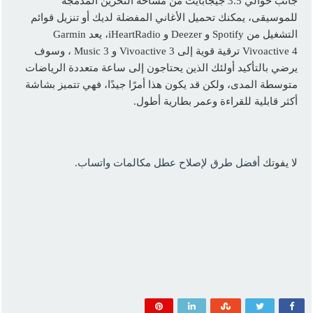
جانب حوالي 3.5 جيجابايت من مساحة التخزين المدمجة
للموسيقى، يمكنك تحميل الأغاني المفضلة لديك أو تنزيل قوائم
التشغيل من Spotify و Deezer و iHeartRadio، يعد Garmin
Vivoactive 4 ترقية قوية إلى Vivoactive 3 و 3 Music ، وسوف
يرضي بالتأكيد أولئك الذين يحتاجون إلى ساعة متعددة الرياضات
متوسطة المدى، ولكن قد يكون هذا أمرًا جيدًا، فهي تتميز بشاشة
أكثر قابلية للقراءة وعمر بطارية أطول.
لا يفوتك
أفضل طرق لإصلاح عطل مكالمات واتساب.