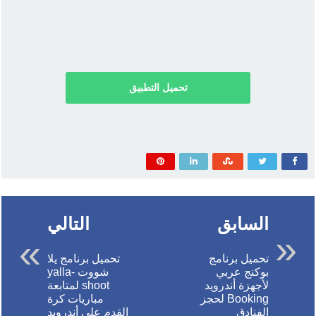
تحميل التطبيق
السابق
التالي
تحميل برنامج
تحميل برنامج يلا
بوكنج عربي
شووت yalla-
لأجهزة أندرويد
shoot لمتابعة
Booking لحجز
مباريات كرة
الفنادق
القدم على أندرويد