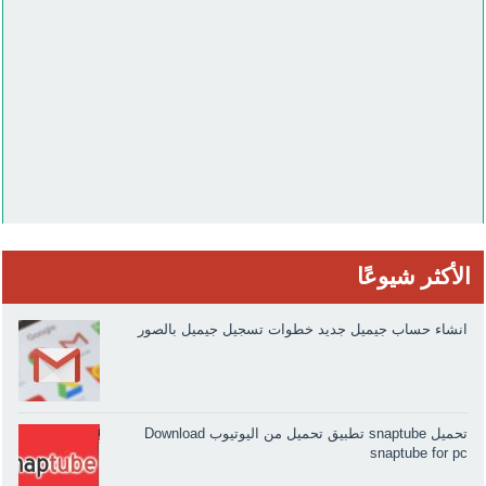
الأكثر شيوعًا
انشاء حساب جيميل جديد خطوات تسجيل جيميل بالصور
تحميل snaptube تطبيق تحميل من اليوتيوب Download
snaptube for pc