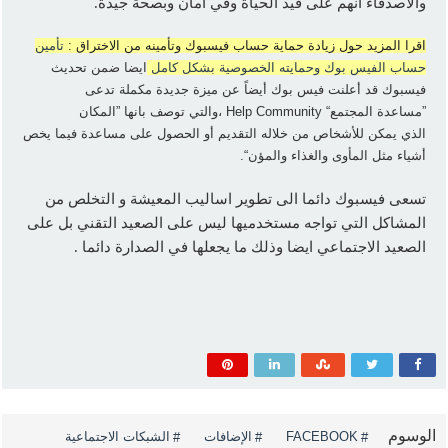
والأصدقاء أنهم على قيد الحياة وفي امان وبصحة جيدة.
اقرا المزيد حول زيادة حماية حساب فيسبوك وتأمينه من الاختراق :
تأمين
حساب الفيس بوك وحمايته الخصوصية بشكل كامل
ايضا ضمن تحديث
فيسبوك قد أعلنت فيس بوك أيضاً عن ميزة جديدة مكملة تدعى
”مساعدة المجتمع“ Help Community ،والتي توصف بانها ”المكان
الذي يمكن للأشخاص من خلاله التقديم أو الحصول على مساعدة فيما يخص
أشياء مثل المأوى والغذاء والمؤن“.
تسعى فيسبوك دائما الى تطوير اساليب المعيشة و التخلص من
المشاكل التي تواجه مستخدميها ليس على الصعيد التقني بل على
الصعيد الاجتماعي ايضا وذلك ما يجعلها في الصدارة دائما .
الوسوم
FACEBOOK
الإضافات
الشبكات الاجتماعية