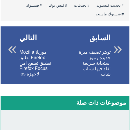
تحديث فيسبوك
تحديثات
فيس بوك
فيسبوك
فيسبوك ماسنجر
السابق
التالي
تويتر تضيف ميزة
موزيلا Mozilla
جديدة رموز
Firefox تطلق
استجابة سريعة
تطبيق تصفح امن
Firefox Focus
تقلد فيها سناب
لاجهزة ios
شات
موضوعات ذات صلة