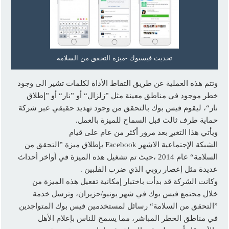
تحديث فيسبوك -ميزة التحقق من السلامة
وتتم هذه العملية عن طريق التقاط الأداة لكلمات تشير الى وجود
خطر موجود في مناطق معينة مثل ”زلزال“ أو ”نار“ أو ”إطلاق
نار“، ليقوم فيس بوك بالتحقق من وجود تهديد حقيقي عبر شركة
حماية طرف ثالث قبل السماح للميزة بالعمل.
ويأتي هذا التغي̼ر بعد مرور أكثر من عام على قيام
الشبكة الإجتماعية الاشهر Facebook بإطلاق ميزة ”التحقق من
السلامة“ عام 2014 ،حيث تم تشغيل هذه الميزة في أواخر أحداث
عديدة مثل إعصار روبي الذي ضرب الفلبين .
وكانت الشركة قد بدأت باختبار إمكانية تفعيل هذه الميزة من
خلال مجتمع فيس بوك في شهر يونيو/حزيران، وترسل خدمة
”التحقق من السلامة“ رسائل لمستخدمين فيس بوك المتواجدين
في مناطق الخطر المباشر، مما يسمح للناس بإعلام الأهل