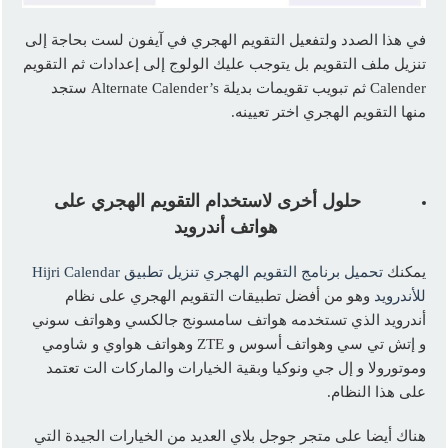
في هذا الصدد ولتفعيل التقويم الهجري في آيفون لست بحاجة إلى
تنزيل ملف التقويم بل يتوجب عليك الولوج إلى إعدادات ثم التقويم
Calender ثم تبويب تقويمات بديلة Alternate Calender’s ستجد
منها التقويم الهجري اختر تعيينه.
حلول أخرى لاستخدام التقويم الهجري على
هواتف أندرويد
يمكنك
تحميل برنامج التقويم الهجري تنزيل تطبيق Hijri Calendar
للأندرويد
وهو من أفضل تطبيقات التقويم الهجري على نظام
أندرويد الذي تستخدمه هواتف سامسونج جالكسي وهواتف سوني
و إتش تي سي وهواتف أسوس و ZTE وهواتف هواوي و شاومي
وموتورولا و إل جي ونوكيا وبقية الخيارات والماركات الت تعتمد
على هذا النظام.
هناك أيضا على متجر جوجل بلاي العديد من الخيارات الجيدة التي