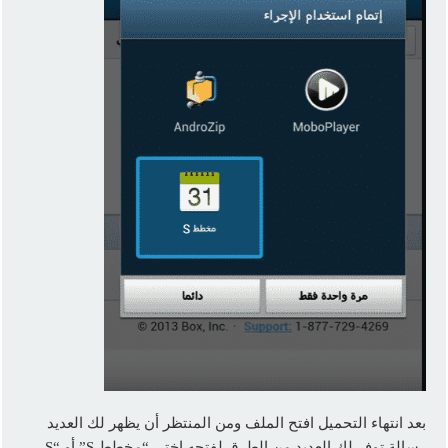
بعد انتهاء التحميل افتح الملف ومن المنتظر أن يظهر لك العديد
رسالة توفر لك العديد من الطرق لفتحه اختر “مخطط S” أو “S