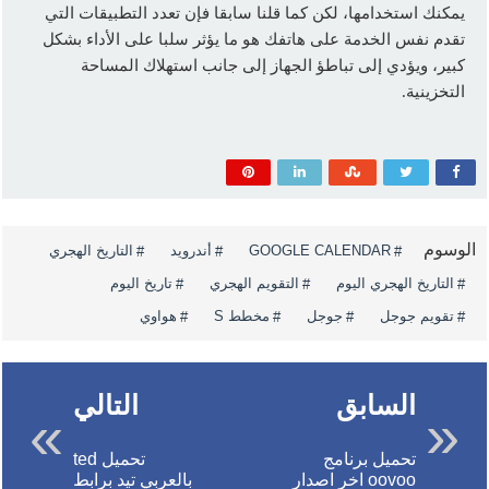
يمكنك استخدامها، لكن كما قلنا سابقا فإن تعدد التطبيقات التي
تقدم نفس الخدمة على هاتفك هو ما يؤثر سلبا على الأداء بشكل
كبير، ويؤدي إلى تباطؤ الجهاز إلى جانب استهلاك المساحة
التخزينية.
الوسوم
GOOGLE CALENDAR
أندرويد
التاريخ الهجري
التاريخ الهجري اليوم
التقويم الهجري
تاريخ اليوم
تقويم جوجل
جوجل
مخطط S
هواوي
السابق
التالي
تحميل برنامج
تحميل ted
oovoo اخر اصدار
بالعربي تيد برابط