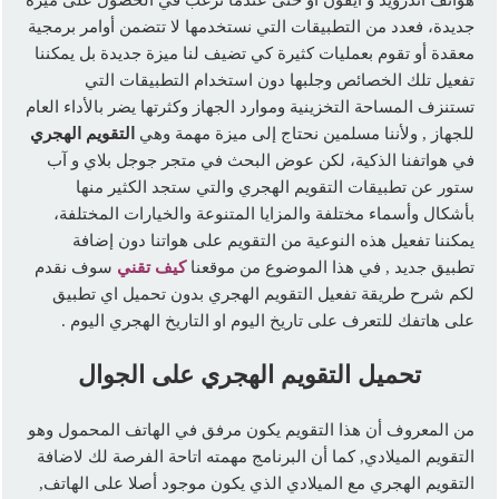
هواتف أندرويد و آيفون أو حتى عندما نرغب في الحصول على ميزة
جديدة، فعدد من التطبيقات التي نستخدمها لا تتضمن أوامر برمجية
معقدة أو تقوم بعمليات كثيرة كي تضيف لنا ميزة جديدة بل يمكننا
تفعيل تلك الخصائص وجلبها دون استخدام التطبيقات التي
تستنزف المساحة التخزينية وموارد الجهاز وكثرتها يضر بالأداء العام
للجهاز , ولأننا مسلمين نحتاج إلى ميزة مهمة وهي
التقويم الهجري
في هواتفنا الذكية، لكن عوض البحث في متجر جوجل بلاي و آب
ستور عن تطبيقات التقويم الهجري والتي ستجد الكثير منها
بأشكال وأسماء مختلفة والمزايا المتنوعة والخيارات المختلفة،
يمكننا تفعيل هذه النوعية من التقويم على هواتنا دون إضافة
تطبيق جديد , في هذا الموضوع من موقعنا
كيف تقني
سوف نقدم
لكم شرح طريقة تفعيل التقويم الهجري بدون تحميل اي تطبيق
على هاتفك للتعرف على تاريخ اليوم او التاريخ الهجري اليوم .
تحميل التقويم الهجري على الجوال
من المعروف أن هذا التقويم يكون مرفق في الهاتف المحمول وهو
التقويم الميلادي, كما أن البرنامج مهمته اتاحة الفرصة لك لاضافة
التقويم الهجري مع الميلادي الذي يكون موجود أصلا على الهاتف,