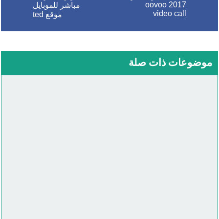
2017 oovoo
مباشر للموبايل
video call
موقع ted
موضوعات ذات صلة