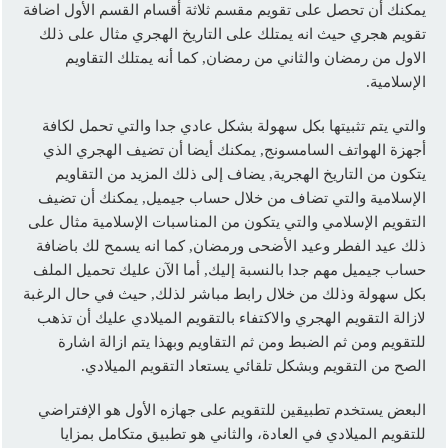
يمكنك أن تحصل على تقويم مقسم ثلاثة أقسام القسم الأول اضافة
تقويم هجري حيث انه يمتلك على التاريخ الهجري مثال على ذلك
الاول من رمضان والثاني من رمضان, كما أنه يمتلك التقاويم
الإسلامية.
والتي يتم تثبيتها بكل سهولة بشكل عادي جدا والتي تحمل لكافة
أجهزة الهواتف السامسونج, يمكنك أيضا أن تضيف الهجري الذي
يتكون من التاريخ الهجرية, يضاف إلى ذلك المزيد من التقاويم
الإسلامية والتي تضاف من خلال حساب جيميل, يمكنك أن تضيف
التقويم الإسلامي والتي يتكون من المناسبات الإسلامية مثال على
ذلك عيد الفطر وعيد الأضحى ورمضان, كما انه يسمح لك باضافة
حساب جيميل مهم جدا بالنسبة إليك, أما الآن عليك تحميل الملف
بكل سهولة وذلك من خلال رابط مباشر لذلك, حيث في حال الرغبة
لازالة التقويم الهجري والاكتفاء بالتقويم الميلادي عليك أن تذهب
للتقويم ومن ثم الضبط ومن ثم التقاويم وبهذا يتم ازالة اشارة
الصح من التقويم وبشكل تلقائي يستعاد التقويم الميلادي.
البعض يستخدم تطبيقين للتقويم على جهازه الأول هو الإفتراضي
للتقويم الميلادي في العادة، والثاني هو تطبيق متكامل بمزايا