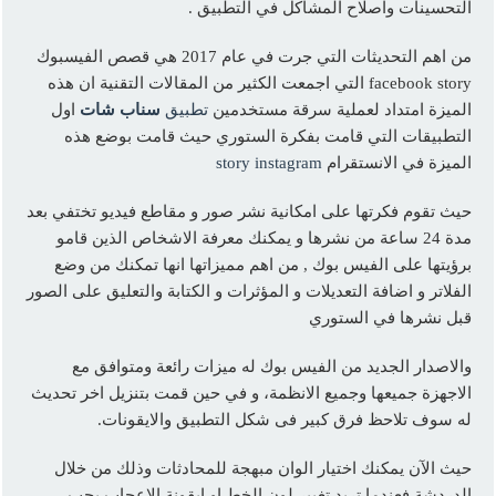
التحسينات واصلاح المشاكل في التطبيق .
من اهم التحديثات التي جرت في عام 2017 هي قصص الفيسبوك
facebook story التي اجمعت الكثير من المقالات التقنية ان هذه
الميزة امتداد لعملية سرقة مستخدمين
تطبيق
سناب شات
اول
التطبيقات التي قامت بفكرة الستوري حيث قامت بوضع هذه
الميزة في الانستقرام
story instagram
حيث تقوم فكرتها على امكانية نشر صور و مقاطع فيديو تختفي بعد
مدة 24 ساعة من نشرها و يمكنك معرفة الاشخاص الذين قامو
برؤيتها على الفيس بوك , من اهم مميزاتها انها تمكنك من وضع
الفلاتر و اضافة التعديلات و المؤثرات و الكتابة والتعليق على الصور
قبل نشرها في الستوري
والاصدار الجديد من الفيس بوك له ميزات رائعة ومتوافق مع
الاجهزة جميعها وجميع الانظمة، و في حين قمت بتنزيل اخر تحديث
له سوف تلاحظ فرق كبير فى شكل التطبيق والايقونات.
حيث الآن يمكنك اختيار الوان مبهجة للمحادثات وذلك من خلال
الدردشة فعندما تريد تغيير لون الخط او ايقونة الاعجاب يجب