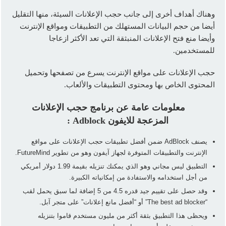
وهناك أهداف أخرى إلى جانب حجب الإعلانات السيئة، منها التقليل
أيضا من حجم البيانات المستهلك من التطبيقات ومواقع الإنترنت
وأيضا منع فتح الإعلانات المنبثقة التي تعد الأكثر ازعاجا
للمستخدمين.
حجب الإعلانات على مواقع الإنترنت يسرع من تصفحها وتحميل
المحتوى الخاص بها ومحتوى التطبيقات والألعاب.
معلومات عامة عن برنامج حجب الإعلانات
المزعجة للايفون Adblock :
يصنف AdBlock ضمن أفضل تطبيقات حجب الإعلانات على مواقع
الإنترنت والتطبيقات المتوفرة لجهاز آيفون وهو من تطوير FutureMind.
التطبيق ليس مجاني وهو الذي يمكنك تنزيله بقيمة 1.99 دولار أمريكي
من أجل استخدامه والاستفادة من إمكانياته الكبيرة.
وقد حصل على تقييم جيد قدره 4.5 من 5 إضافة لما سبق يحمل لقب
“The best ad blocker” أو “أفضل مانع إعلانات” على متجر آبل.
ويحظى هذا التطبيق بثقة أكثر من مليون مستخدم قاموا بتنزيله