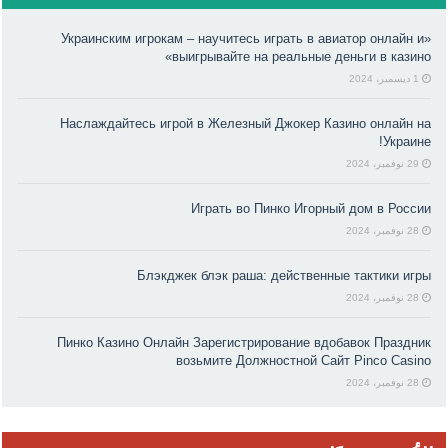
«Украинским игрокам – научитесь играть в авиатор онлайн и
выигрывайте на реальные деньги в казино»
1 ديسمبر، 2024
Наслаждайтесь игрой в Железный Джокер Казино онлайн на
Украине!
29 نوفمبر، 2024
Играть во Пинко Игорный дом в России
28 نوفمبر، 2024
Блэкджек блэк раша: действенные тактики игры
28 نوفمبر، 2024
Пинко Казино Онлайн Зарегистрирование вдобавок Праздник
возьмите Должностной Сайт Pinco Casino
28 نوفمبر، 2024